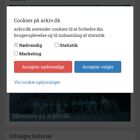
Cookies på arkiv.dk
arkiv.dk anvender cookies til at forbedre din
Mit arkiv.dk
brugeroplevelse og til indsamling af statistik.
Nødvendig
Statistik
Marketing
Accepter nødvendige
Accepter valgte
Hjælp til søgning
Vis cookie oplysninger
Materiale på arkiv.dk
Udvalgte historier