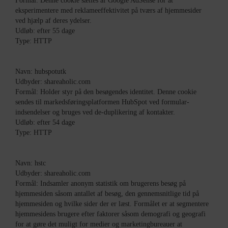
Formål: Denne cookie sættes af Google AdSense for at
eksperimentere med reklameeffektivitet på tværs af hjemmesider
ved hjælp af deres ydelser.
Udløb: efter 55 dage
Type: HTTP
Navn: hubspotutk
Udbyder: shareaholic.com
Formål: Holder styr på den besøgendes identitet. Denne cookie
sendes til markedsføringsplatformen HubSpot ved formular-
indsendelser og bruges ved de-duplikering af kontakter.
Udløb: efter 54 dage
Type: HTTP
Navn: hstc
Udbyder: shareaholic.com
Formål: Indsamler anonym statistik om brugerens besøg på
hjemmesiden såsom antallet af besøg, den gennemsnitlige tid på
hjemmesiden og hvilke sider der er læst. Formålet er at segmentere
hjemmesidens brugere efter faktorer såsom demografi og geografi
for at gøre det muligt for medier og marketingbureauer at