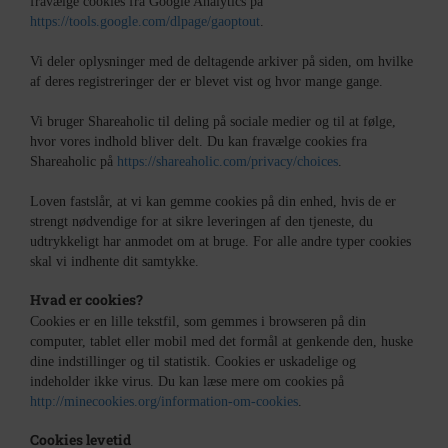
fravælge cookies fra Google Analytics på
https://tools.google.com/dlpage/gaoptout
.
Vi deler oplysninger med de deltagende arkiver på siden, om hvilke
af deres registreringer der er blevet vist og hvor mange gange.
Vi bruger Shareaholic til deling på sociale medier og til at følge,
hvor vores indhold bliver delt. Du kan fravælge cookies fra
Shareaholic på
https://shareaholic.com/privacy/choices
.
Loven fastslår, at vi kan gemme cookies på din enhed, hvis de er
strengt nødvendige for at sikre leveringen af den tjeneste, du
udtrykkeligt har anmodet om at bruge. For alle andre typer cookies
skal vi indhente dit samtykke.
Hvad er cookies?
Cookies er en lille tekstfil, som gemmes i browseren på din
computer, tablet eller mobil med det formål at genkende den, huske
dine indstillinger og til statistik. Cookies er uskadelige og
indeholder ikke virus. Du kan læse mere om cookies på
http://minecookies.org/information-om-cookies
.
Cookies levetid