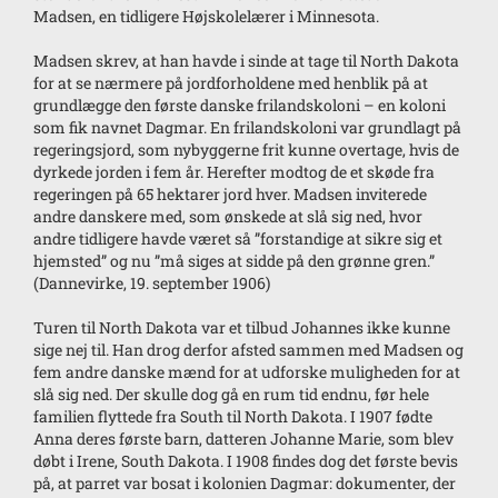
Madsen, en tidligere Højskolelærer i Minnesota.
Madsen skrev, at han havde i sinde at tage til North Dakota
for at se nærmere på jordforholdene med henblik på at
grundlægge den første danske frilandskoloni – en koloni
som fik navnet Dagmar. En frilandskoloni var grundlagt på
regeringsjord, som nybyggerne frit kunne overtage, hvis de
dyrkede jorden i fem år. Herefter modtog de et skøde fra
regeringen på 65 hektarer jord hver. Madsen inviterede
andre danskere med, som ønskede at slå sig ned, hvor
andre tidligere havde været så ”forstandige at sikre sig et
hjemsted” og nu ”må siges at sidde på den grønne gren.”
(Dannevirke, 19. september 1906)
Turen til North Dakota var et tilbud Johannes ikke kunne
sige nej til. Han drog derfor afsted sammen med Madsen og
fem andre danske mænd for at udforske muligheden for at
slå sig ned. Der skulle dog gå en rum tid endnu, før hele
familien flyttede fra South til North Dakota. I 1907 fødte
Anna deres første barn, datteren Johanne Marie, som blev
døbt i Irene, South Dakota. I 1908 findes dog det første bevis
på, at parret var bosat i kolonien Dagmar: dokumenter, der