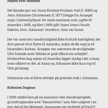
Rejsen over Atlanten
Det danske par var Anna Kristine Poulsen Vad (f. 1880) og
Jens Johannes Christensen (f. 1877) begge fra Ansager
sogn i Sydvestjylland. De rejste sammen som ugifte til
Amerika i 1905, og blev i 1906 gift i byen Irene i South
Dakota, hvor Johannes’ storebror Jens var bosat.
Det var med stor sandsynlighed ikke forbudt kærlighed, der
drev parret til at flytte til Amerika, inden de fik sagt ja til
hinanden i kirken. Årsagen var nærmere de muligheder
USA fristede med. Måske et godt tilbud om arbejde?
Drivkraften bag rejsen til Amerika ligger stadig i det uvisse,
men sikkert er det, at Anna og Johannes ikke kun tog til
USA på besøg.
Drømmen om at blive selvejer på prærien trak i Johannes.
Kolonien Dagmar
I 1906 stødte han på en annonce i den dansksprogede,
grundtvigianske avis ”Dannevirke,” som blev udgivet i en
stor del af the Midwest. Annoncen var forfattet af Emil F.