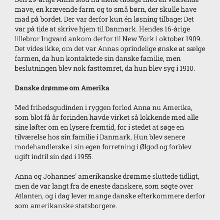
mave, en krævende farm og to små børn, der skulle have
mad på bordet. Der var derfor kun én løsning tilbage: Det
var på tide at skrive hjem til Danmark. Hendes 16-årige
lillebror Ingvard ankom derfor til New York i oktober 1909.
Det vides ikke, om det var Annas oprindelige ønske at sælge
farmen, da hun kontaktede sin danske familie, men
beslutningen blev nok fasttømret, da hun blev syg i 1910.
Danske drømme om Amerika
Med frihedsgudinden i ryggen forlod Anna nu Amerika,
som blot få år forinden havde virket så lokkende med alle
sine løfter om en lysere fremtid, for i stedet at søge en
tilværelse hos sin familie i Danmark. Hun blev senere
modehandlerske i sin egen forretning i Ølgod og forblev
ugift indtil sin død i 1955.
Anna og Johannes’ amerikanske drømme sluttede tidligt,
men de var langt fra de eneste danskere, som søgte over
Atlanten, og i dag lever mange danske efterkommere derfor
som amerikanske statsborgere.