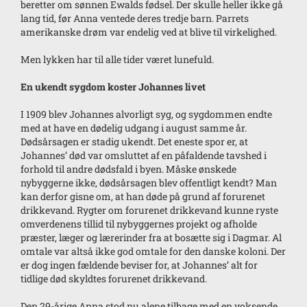
beretter om sønnen Ewalds fødsel. Der skulle heller ikke gå
lang tid, før Anna ventede deres tredje barn. Parrets
amerikanske drøm var endelig ved at blive til virkelighed.
Men lykken har til alle tider været lunefuld.
En ukendt sygdom koster Johannes livet
I 1909 blev Johannes alvorligt syg, og sygdommen endte
med at have en dødelig udgang i august samme år.
Dødsårsagen er stadig ukendt. Det eneste spor er, at
Johannes’ død var omsluttet af en påfaldende tavshed i
forhold til andre dødsfald i byen. Måske ønskede
nybyggerne ikke, dødsårsagen blev offentligt kendt? Man
kan derfor gisne om, at han døde på grund af forurenet
drikkevand. Rygter om forurenet drikkevand kunne ryste
omverdenens tillid til nybyggernes projekt og afholde
præster, læger og lærerinder fra at bosætte sig i Dagmar. Al
omtale var altså ikke god omtale for den danske koloni. Der
er dog ingen fældende beviser for, at Johannes’ alt for
tidlige død skyldtes forurenet drikkevand.
Den 29-årige Anna stod nu alene tilbage med en voksende