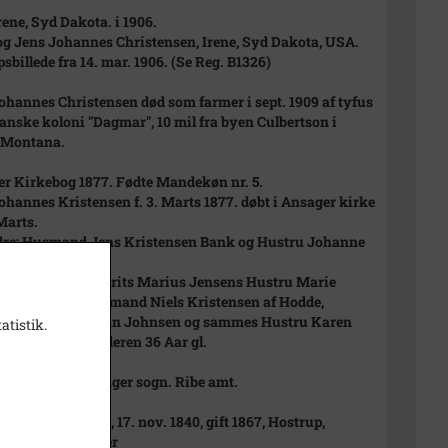
Irene, Syd Dakota. i 1906.
g Jens Johannes Christensen, Irene, Syd Dakota, USA.
psbillede fra 14. mar. 1906. (Se Reg. B1326)
ohannes Christensen død som farmer i sept. 1909 af tyfus
danske koloni "Dagmar", 10 mil fra byen Culbertson i
 Montana.
r Kirkebog 1877. Fødte Mandekøn nr. 5.
ohannes Kristensen f. 3. Marts 1877. døbt i Ansager kirke
 Marts.
re: Husmand Jens Kristensen Bank og Hustru Johanne
sen af Kvie Mark.
 af Husmand Laurits Marius Jensens Hustru Marie
 af Ansager, Husmand Niels Kristensen af Hodde,
nd Jeppe Kristian Johnsen og sammes Hustru Karen
atistik.
 af Ansager. Moderen 36 Aar gl.
ælling 1901. Ansager sogn. Ribe amt.
atr. nr. 4g.
ristensen (Bank), 17. nov. 1840, gift 1867, Hostrup,
er, snedkermester