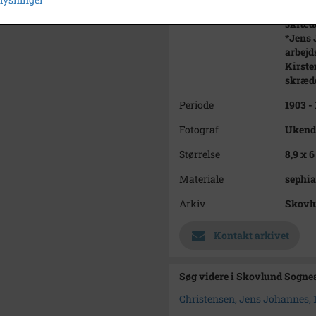
Johann
skræd
*Jens 
arbej
Kirste
skræd
Periode
1903 -
Fotograf
Ukend
Størrelse
8,9 x 6
Materiale
sephia
Arkiv
Skovl
Kontakt arkivet
Søg videre i Skovlund Sogne
Christensen, Jens Johannes,