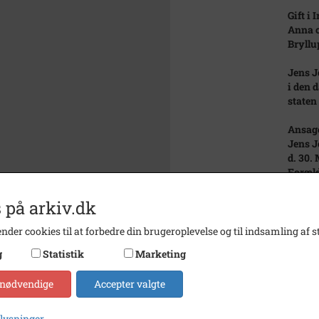
Gift i 
Anna o
Bryllu
Jens J
i den 
staten
Ansage
Jens J
d. 30.
Foræld
f. Jen
Baaret
 på arkiv.dk
Jensen
Husma
nder cookies til at forbedre din brugeroplevelse og til indsamling af st
Jensen
g
Statistik
Marketing
Folket
 nødvendige
Accepter valgte
Kvie, m
Jens K
husfad
plysninger