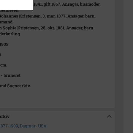
e Jensen, 2. maj 1841, gift 1867, Ansager, husmoder,
dermester
Johannes Kristensen, 3. mar. 1877, Ansager, barn,
dsmand
n Sophie Kristensen, 28. okt. 1881, Ansager, barn
derlærling
 1905
t
 cm.
 - bruneret
und Sognearkiv
arkiv
 1877-1909, Dagmar- USA