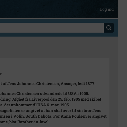
Log ind
r
t af Jens Johannes Christensen, Ansager, født 1877.
ohannes Christensen udvandrede til USA i 1905.
ring: Afgået fra Liverpool den 25. feb. 1905 med skibet
a, der ankommer til USA 6. mar. 1905.
sagerlisten er angivet at han skal over til sin bror Jens
ensen i Volin, South Dakota. For Anna Poulsen er angivet
mme, blot "brother-in-law".