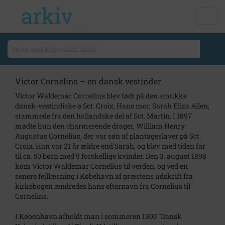
Victor Cornelins – en dansk vestinder
Victor Waldemar Cornelins blev født på den smukke
dansk-vestindiske ø Sct. Croix. Hans mor, Sarah Eliza Allen,
stammede fra den hollandske del af Sct. Martin. I 1897
mødte hun den charmerende drager, William Henry
Augustus Cornelius, der var søn af plantageslaver på Sct.
Croix. Han var 21 år ældre end Sarah, og blev med tiden far
til ca. 50 børn med 9 forskellige kvinder. Den 3. august 1898
kom Victor Waldemar Cornelius til verden, og ved en
senere fejllæsning i Købehavn af præstens udskrift fra
kirkebogen ændredes hans efternavn fra Cornelius til
Cornelins.
I København afholdt man i sommeren 1905 ”Dansk