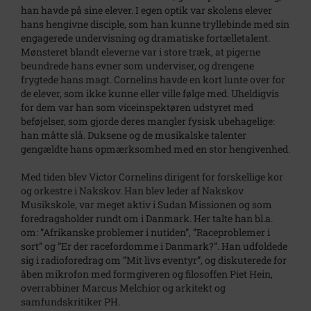
han havde på sine elever. I egen optik var skolens elever
hans hengivne disciple, som han kunne tryllebinde med sin
engagerede undervisning og dramatiske fortælletalent.
Mønsteret blandt eleverne var i store træk, at pigerne
beundrede hans evner som underviser, og drengene
frygtede hans magt. Cornelins havde en kort lunte over for
de elever, som ikke kunne eller ville følge med. Uheldigvis
for dem var han som viceinspektøren udstyret med
beføjelser, som gjorde deres mangler fysisk ubehagelige:
han måtte slå. Duksene og de musikalske talenter
gengældte hans opmærksomhed med en stor hengivenhed.
Med tiden blev Victor Cornelins dirigent for forskellige kor
og orkestre i Nakskov. Han blev leder af Nakskov
Musikskole, var meget aktiv i Sudan Missionen og som
foredragsholder rundt om i Danmark. Her talte han bl.a.
om: ”Afrikanske problemer i nutiden”, ”Raceproblemer i
sort” og ”Er der racefordomme i Danmark?”. Han udfoldede
sig i radioforedrag om ”Mit livs eventyr”, og diskuterede for
åben mikrofon med formgiveren og filosoffen Piet Hein,
overrabbiner Marcus Melchior og arkitekt og
samfundskritiker PH.