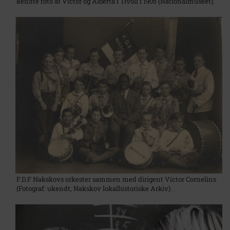
kendte foto af Victor og Alberta i Tivoli i 1905 (Nationalmuseet).
F.D.F Nakskovs orkester sammen med dirigent Victor Cornelins
(Fotograf: ukendt, Nakskov lokalhistoriske Arkiv).