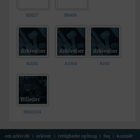
B5627
B8406
A1052
A1064
A193
B500234
om arkiv.dk
|
arkiver
|
rettigheder og brug
|
faq
|
kontakt