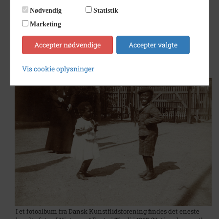
Nødvendig
Statistik
Nakskov lokalhistoriske Arkiv har et stort og varieret
Marketing
materiale om Victor Cornelins, bl.a. hans privatarkiv, fotos,
lydoptagelser, avisartikler og bøger.
Accepter nødvendige
Accepter valgte
Find mere om
Victor Cornelins
Vis cookie oplysninger
I et fotoalbum fra Dansk Kunstflidsforening findes det eneste