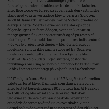
Koloniudstilling” i Tivoli. Udstillingen præsenterede
forskellige stande med tableauer fra de danske kolonier.
Efter flere forgæves forsøg på at bemande den vestindiske
stand med voksne vestindere, blev to børn fra Sct. Croix
sendt til Danmark. Det var den 7-årige Victor Cornelins og
4-årige Alberta Roberts. Børnene vakte stor opsigt de
følgende uger. Om formiddagen, hvor der ikke var så
mange gæster, flakkede Victor rundt og så på resten af
udstillingen. For at holde børnene på den vestindiske stand
– de var jo et stort trækplaster – blev der indrettet et
indelukke, som de ikke kunne slippe ud fra. Senere er
indelukket genfortalt som et bur, hvor børnene blev
udstillet. Da koloniudstillingen sluttede, opstod der
forviklinger omkring børnenes hjemsendelse til Sct. Croix.
De blev i stedet for anbragt på Vajsenhuset i København.
I 1917 solgtes Dansk Vestindien til USA, og Victor Cornelins
valgte derfor at blive i Danmark som dansk statsborger.
Efter bestået lærereksamen i 1919 flyttede han til Nakskov
på Lolland, og blev ansat som lærer ved Nakskov
Skolevæsen. Senere blev han viceskoleinspektør og
arbejdede de næste 55 år på Nakskovs skoler. Victor
Cornelins havde svært ved at se nøgternt på den virkning,