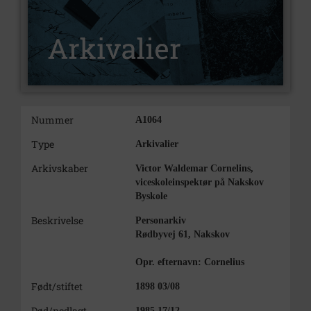
Nummer
A1064
Type
Arkivalier
Arkivskaber
Victor Waldemar Cornelins,
viceskoleinspektør på Nakskov
Byskole
Beskrivelse
Personarkiv
Rødbyvej 61, Nakskov
Opr. efternavn: Cornelius
Født/stiftet
1898 03/08
Død/nedlagt
1985 17/12