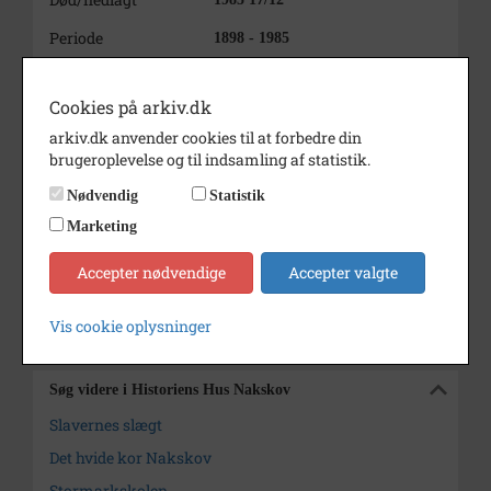
Periode
1898 - 1985
Arkiv
Historiens Hus Nakskov
Cookies på arkiv.dk
Kontakt arkivet
arkiv.dk anvender cookies til at forbedre din
brugeroplevelse og til indsamling af statistik.
Yderligere indhold
Fold alt ud
Nødvendig
Statistik
1937-1966 - Dagbøger, memoirer o.l.
119-132
Marketing
1968 - Diverse andet
147
Accepter nødvendige
Accepter valgte
1974 - Korrespondance
148
Vis cookie oplysninger
Kilder (120)
Søg videre i Historiens Hus Nakskov
Slavernes slægt
Det hvide kor Nakskov
Stormarkskolen