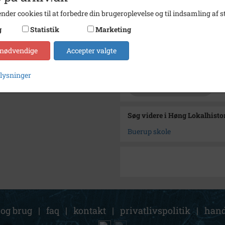
Se på kort
nder cookies til at forbedre din brugeroplevelse og til indsamling af st
Type
Sogn (
g
Statistik
Marketing
Enhed
Buerup
 nødvendige
Accepter valgte
Arkiv
Høng L
plysninger
Kontakt arkivet
Søg videre i Høng Lokalhisto
Buerup skole
 og brug
|
faq
|
kontakt
|
privatlivspolitik
|
hand