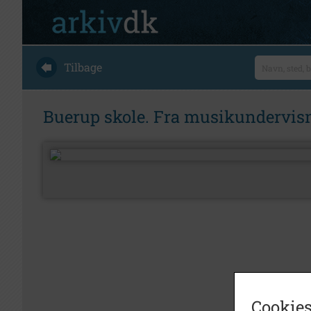
Tilbage
Buerup skole. Fra musikundervis
Cookies