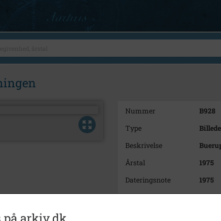
ningen
Nummer
B928
Type
Billede
Beskrivelse
Buerup
Årstal
1975
Dateringsnote
1975
Fotograf
Anker 
Størrelse
11x16,
 på arkiv.dk