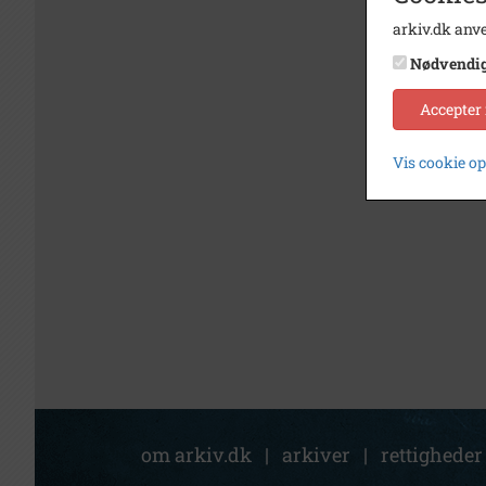
arkiv.dk anve
Nødvendi
Accepter
Vis cookie o
om arkiv.dk
|
arkiver
|
rettigheder