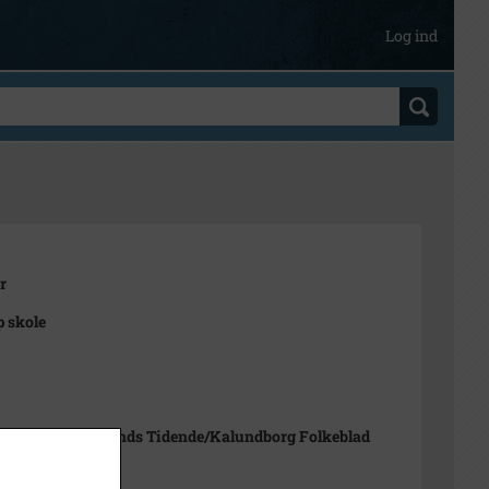
Log ind
r
 skole
Pedersen, Sjællands Tidende/Kalundborg Folkeblad
5