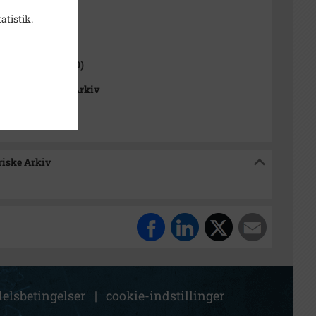
atistik.
1000-2050)
 Sogn (1921-2050)
okalhistoriske Arkiv
riske Arkiv
elsbetingelser
|
cookie-indstillinger