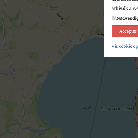
arkiv.dk anve
Nødvendi
Accepter
Vis cookie o