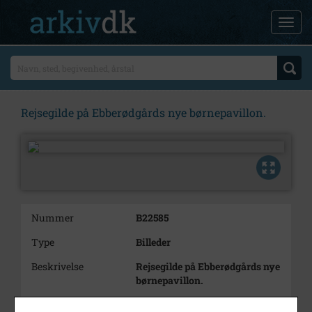
Rejsegilde på Ebberødgårds nye børnepavillon.
Nummer
B22585
Type
Billeder
Beskrivelse
Rejsegilde på Ebberødgårds nye
børnepavillon.
Bemærkning
5 negativer.