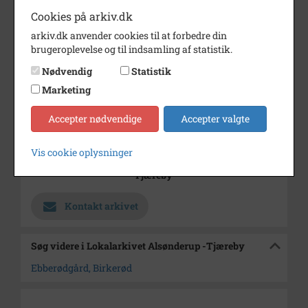
Cookies på arkiv.dk
Årstal
1971
arkiv.dk anvender cookies til at forbedre din
Dateringsnote
1. Oktober 1971
brugeroplevelse og til indsamling af statistik.
Fotograf
Jørgen Rubæk Hansen
Nødvendig
Statistik
Se på kort
Marketing
Type
Sogn (1000-2050)
Accepter nødvendige
Accepter valgte
Enhed
Birkerød Sogn (1000-2050)
Vis cookie oplysninger
Arkiv
Lokalarkivet Alsønderup -
Tjæreby
Kontakt arkivet
Søg videre i Lokalarkivet Alsønderup -Tjæreby
Ebberødgård, Birkerød