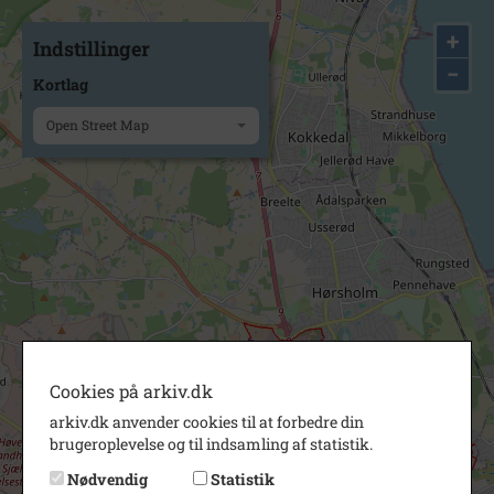
+
Indstillinger
−
Kortlag
Open Street Map
Cookies på arkiv.dk
arkiv.dk anvender cookies til at forbedre din
brugeroplevelse og til indsamling af statistik.
Nødvendig
Statistik