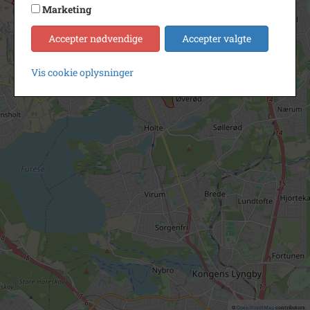
Marketing
Accepter nødvendige
Accepter valgte
Vis cookie oplysninger
©
OpenStreetMap
contributors.