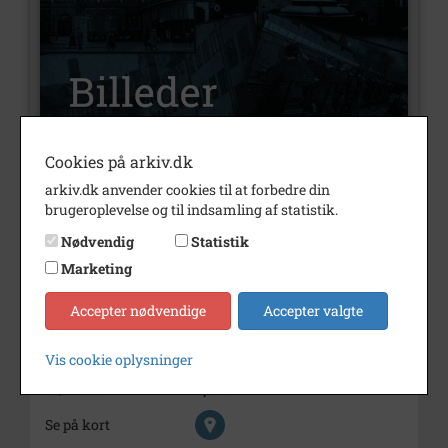
Cookies på arkiv.dk
arkiv.dk anvender cookies til at forbedre din
Nummer
B2577
brugeroplevelse og til indsamling af statistik.
Type
Billeder
Nødvendig
Statistik
Beskrivelse
Brinth, Ilse. Haslev Udvidede
Marketing
Højskole
Accepter nødvendige
Accepter valgte
Periode
1950 - 1960
Fotograf
Ukendt
Vis cookie oplysninger
Størrelse
7,5x5
Se på kort