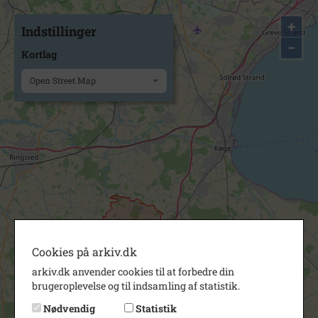
+
Indstillinger
−
Kortlag
Open Street Map
Cookies på arkiv.dk
arkiv.dk anvender cookies til at forbedre din
brugeroplevelse og til indsamling af statistik.
Nødvendig
Statistik