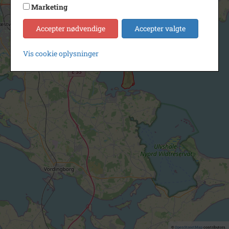
Marketing
Accepter nødvendige
Accepter valgte
Vis cookie oplysninger
©
OpenStreetMap
contributors.