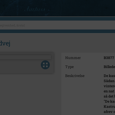
dvej
Nummer
B3877
Type
Billede
Beskrivelse
De kas
Sådan 
vinter
en nat
så det
"De ka
Kastru
afrev 