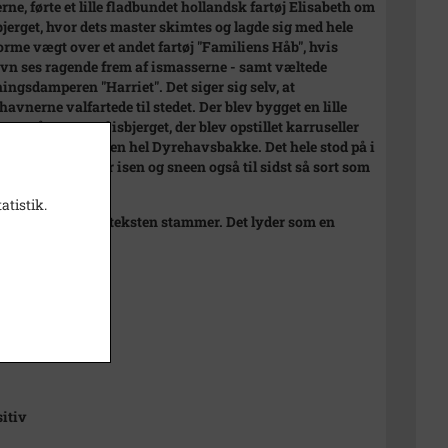
rne, førte et lille fladbundet hollandsk fartøj Elisabeth om
bjerget, hvor dets master skimtes og lagde sig med hele
orme vægt over et andet fartøj "Familiens Håb", hvis
vn ses ragende frem af ismasserne - samt væltede
ingsdamperen "Harriet". Det siger sig selv, at
avnerne valfartede til stedet. Der blev bygget en lille
ant på toppen af isbjerget, der blev opstillet karruseller
nende, så det blev en hel Dyrehavsbakke. Det hele stod på i
neder, men da var isen og sneen også til sidst så sort som
atistik.
des ikke, hvorfra teksten stammer. Det lyder som en
 avisartiklen.
E. Hansen
sitiv