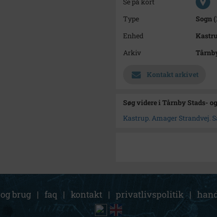
Se på kort
Type
Sogn (
Enhed
Kastr
Arkiv
Tårnby
Kontakt arkivet
Søg videre i Tårnby Stads- o
Kastrup. Amager Strandvej. Så
 og brug
|
faq
|
kontakt
|
privatlivspolitik
|
hand