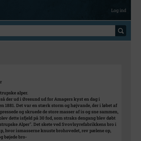
Log ind
r
trupske alper.
så der ud i Øresund ud for Amagers kyst en dag i
en 1881. Det var en stærk storm og højvande, der i løbet af
 pressede og skruede de store masser af is og sne sammen,
 blev dette isfjeld på 30 fod, som straks dengang blev døbt
strupske Alper". Det skete ved Svovlsyrefabrikkens bro i
p, hvor ismasserne knuste brohovedet, rev pælene op,
og bøjede bro-