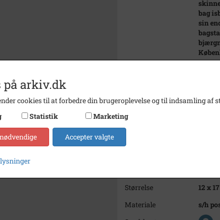
skinne
bag is
sin en
bagsta
bjærgn
Københ
restaur
og lig
 på arkiv.dk
tre må
kul.
nder cookies til at forbedre din brugeroplevelse og til indsamling af st
Bemærkning
Det vi
g
Statistik
Marketing
senere
Årstal
1881
 nødvendige
Accepter valgte
Dateringsnote
1881
plysninger
Fotograf
Georg 
Størrelse
12 x 17
Materiale
s/h po