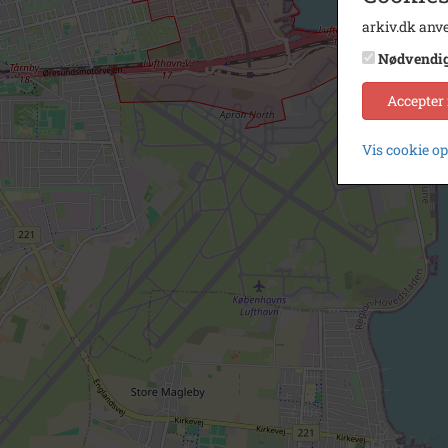
arkiv.dk anve
Nødvendi
Accepter
Vis cookie o