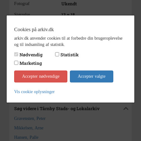
Ukendt
Fotograf
13 x 18
Størrelse
s/h positiv
Materiale
Cookies på arkiv.dk
Se på kort
arkiv.dk anvender cookies til at forbedre din brugeroplevelse
og til indsamling af statistik.
Sogn (1000-2050)
Type
Nødvendig
Statistik
Kastrup Sogn (Tårnby
Enhed
Marketing
Kommune) (1918-2050)
Tårnby Stads- og Lokalarkiv
Arkiv
Accepter nødvendige
Accepter valgte
Kontakt arkivet
Vis cookie oplysninger
Søg videre i Tårnby Stads- og Lokalarkiv
Gravensten, Peter
Mikkelsen, Arne
Hansen, Palle