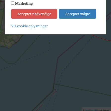
Marketing
Accepter nødvendige
Accepter valgte
Vis cookie oplysninger
©
OpenStreetMap
contributors.