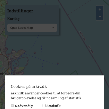
+
Indstillinger
−
Kortlag
Open Street Map
Cookies på arkiv.dk
arkiv.dk anvender cookies til at forbedre din
brugeroplevelse og til indsamling af statistik.
Nødvendig
Statistik