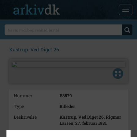
Kastrup. Ved Diget 26.
Nummer
B3579
Type
Billeder
Beskrivelse
Kastrup. Ved Diget 26. Rigmor
Larsen, 27. februar 1931
Årstal
1931