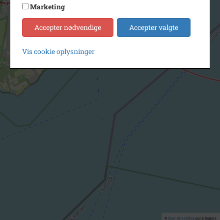
Marketing
Accepter nødvendige
Accepter valgte
Vis cookie oplysninger
©
OpenStreetMap
contributors.