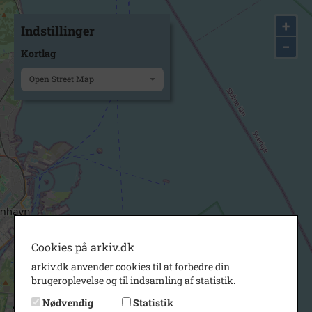
+
Indstillinger
−
Kortlag
Open Street Map
Cookies på arkiv.dk
arkiv.dk anvender cookies til at forbedre din
brugeroplevelse og til indsamling af statistik.
Nødvendig
Statistik