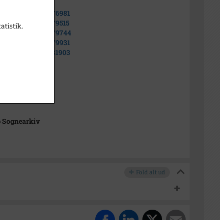
å:
//arkiv.dk/vis/7576981
//arkiv.dk/vis/7579515
atistik.
//arkiv.dk/vis/7579744
//arkiv.dk/vis/7579931
//arkiv.dk/vis/7581903
t
p Sognearkiv
Fold alt ud