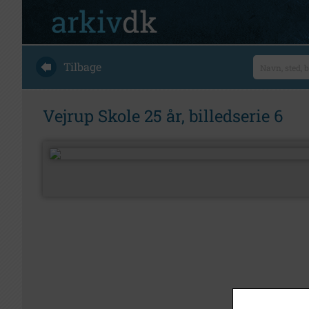
Tilbage
Vejrup Skole 25 år, billedserie 6