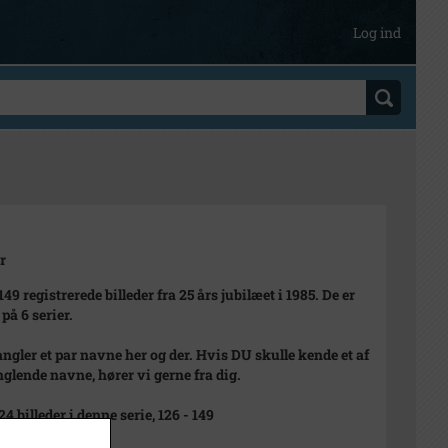
Log ind
r
149 registrerede billeder fra 25 års jubilæet i 1985. De er
 på 6 serier.
ngler et par navne her og der. Hvis DU skulle kende et af
glende navne, hører vi gerne fra dig.
24 billeder i denne serie, 126 - 149