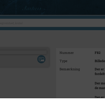
Nummer
F82
Type
Billede
Bemærkning
Der er 
fordelt
Der ma
de man
Der er 