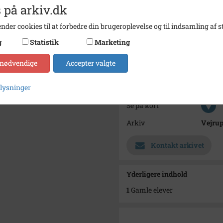
Se ogs
 på arkiv.dk
https:
https:
nder cookies til at forbedre din brugeroplevelse og til indsamling af st
https:
g
Statistik
Marketing
https:
https:
 nødvendige
Accepter valgte
Årstal
1985
plysninger
Fotograf
Ukend
Se på kort
Arkiv
Vejru
Kontakt arkivet
Yderligere indhold
1
Gamle elever