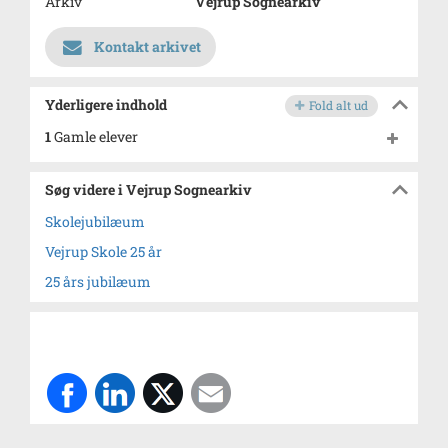
Arkiv
Vejrup Sognearkiv
Kontakt arkivet
Yderligere indhold
Fold alt ud
1
Gamle elever
Søg videre i Vejrup Sognearkiv
Skolejubilæum
Vejrup Skole 25 år
25 års jubilæum