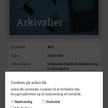
Nummer
Æ16
Type
Arkivalier
Arkivskaber
Vallekilde Højskole, Højskolevej
9, 4534 Hørve
Beskrivelse
En del af Vallekilde Højskoles
historiske arkiv
Cookies på arkiv.dk
Hele højskolens historiske
arkiv.dk anvender cookies til at forbedre din
arkiv.
brugeroplevelse og til indsamling af statistik.
https://arkiv.dk/vis/311777
Nødvendig
Statistik
Født/stiftet
1865 /