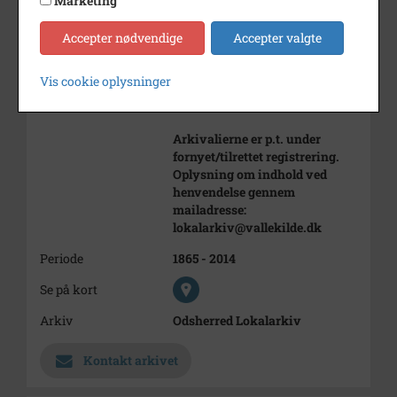
Marketing
Død/nedlagt
/
Accepter nødvendige
Accepter valgte
Bemærkning
Oplysninger om Vallekilde
Højskole findes også i
Vis cookie oplysninger
årsskrifterne.
https://arkiv.dk/vis/5277570
Arkivalierne er p.t. under
fornyet/tilrettet registrering.
Oplysning om indhold ved
henvendelse gennem
mailadresse:
lokalarkiv@vallekilde.dk
Periode
1865 - 2014
Se på kort
Arkiv
Odsherred Lokalarkiv
Kontakt arkivet