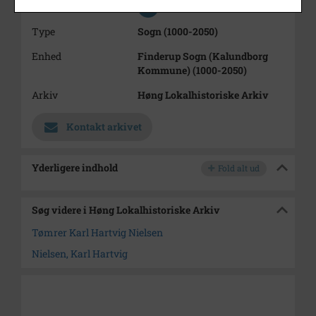
Se på kort
Type
Sogn (1000-2050)
Enhed
Finderup Sogn (Kalundborg
Kommune) (1000-2050)
Arkiv
Høng Lokalhistoriske Arkiv
Kontakt arkivet
Yderligere indhold
Fold alt ud
Søg videre i Høng Lokalhistoriske Arkiv
Tømrer Karl Hartvig Nielsen
Nielsen, Karl Hartvig