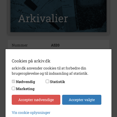
Nummer
A520
Type
Arkivalier
Cookies på arkiv.dk
Arkivskaber
Karl Hartvig Nielsen, Tømrer
arkiv.dk anvender cookies til at forbedre din
Beskrivelse
Tømrer
brugeroplevelse og til indsamling af statistik.
Karl Hartvig Nielsen
Nødvendig
Statistik
Finderup sogn
Marketing
Født/stiftet
1908 16/11
Accepter nødvendige
Accepter valgte
Periode
1924 - 1975
Dateringsnote
1924-1975
Vis cookie oplysninger