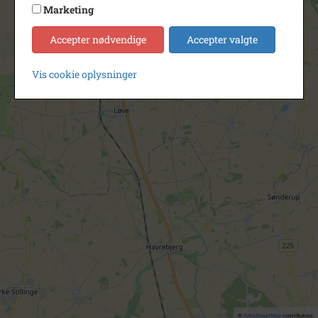
Marketing
Accepter nødvendige
Accepter valgte
Vis cookie oplysninger
©
OpenStreetMap
contributors.