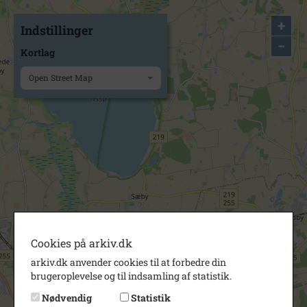
+
Indstillinger
−
Kortlag
Open Street Map
Cookies på arkiv.dk
arkiv.dk anvender cookies til at forbedre din
brugeroplevelse og til indsamling af statistik.
Nødvendig
Statistik