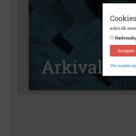
Cookies
arkiv.dk anve
Nødvendi
Accepter
Vis cookie o