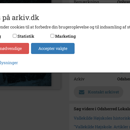
Bemærkning
Oplysn
findes 
https:
 på arkiv.dk
Hele h
nder cookies til at forbedre din brugeroplevelse og til indsamling af st
g
Statistik
Marketing
Arkival
Oplysn
 nødvendige
Accepter valgte
lokala
Periode
1865 -
plysninger
Se på kort
Arkiv
Odsher
Kontakt arkivet
Søg videre i Odsherred Lokal
Vallekilde Højskoles historis
"Vallekilde Højskole. Artikle