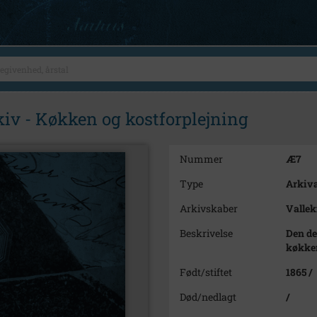
kiv - Køkken og kostforplejning
Nummer
Æ7
Type
Arkiva
Arkivskaber
Vallek
Beskrivelse
Den de
køkken
Født/stiftet
1865 /
Død/nedlagt
/