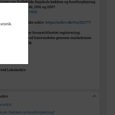
inger om Vallekilde Højskole køkken og kostforplejning
i årsskrifterne 1946, 1991 og 2007.
//arkiv.dk/vis/5277570
øjskolens historiske arkiv.
https://arkiv.dk/vis/311777
atistik.
ierne er p.t. under fornyet/tilrettet registrering.
ing om indhold ved henvendelse gennem mailadresse:
rkiv@vallekilde.dk
 2014
red Lokalarkiv
arkiv
ke arkiv
r m.m. Køkken og kostforplejning"