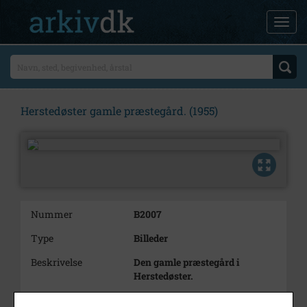
Herstedøster gamle præstegård. (1955)
Nummer
B2007
Type
Billeder
Beskrivelse
Den gamle præstegård i
Herstedøster.
Bemærkning
Er registreret under F1999