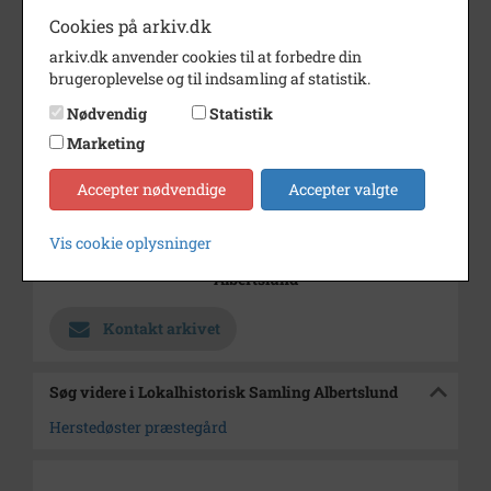
Cookies på arkiv.dk
Årstal
1955
arkiv.dk anvender cookies til at forbedre din
Dateringsnote
1955
brugeroplevelse og til indsamling af statistik.
Fotograf
Ukendt
Nødvendig
Statistik
Se på kort
Marketing
Type
Sogn (1000-2050)
Accepter nødvendige
Accepter valgte
Enhed
Herstedøster Sogn (1000-2050)
Vis cookie oplysninger
Arkiv
Lokalhistorisk Samling
Albertslund
Kontakt arkivet
Søg videre i Lokalhistorisk Samling Albertslund
Herstedøster præstegård