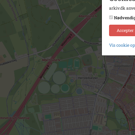
arkiv.dk anve
Nødvendi
Accepter
Vis cookie o