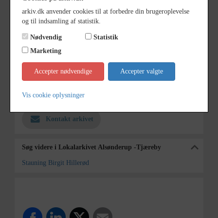
arkiv.dk anvender cookies til at forbedre din brugeroplevelse
Dateringsnote
21/11 1973
og til indsamling af statistik.
Fotograf
Anne Sophie Rubæk Hansen
Nødvendig
Statistik
Se på kort
Marketing
Type
Kommune (1970-2050)
Accepter nødvendige
Accepter valgte
Enhed
Hillerød Kommune (2007-2050)
Vis cookie oplysninger
Arkiv
Lokalarkivet Alsønderup -Tjæreby
Kontakt arkivet
Søg videre i Lokalarkivet Alsønderup -Tjæreby
Stauning Birgit Hillerød