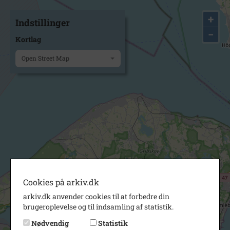
+
Indstillinger
−
Kortlag
Open Street Map
Cookies på arkiv.dk
arkiv.dk anvender cookies til at forbedre din
brugeroplevelse og til indsamling af statistik.
Nødvendig
Statistik