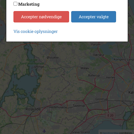
Marketing
Accepter nødvendige
Accepter valgte
Vis cookie oplysninger
©
OpenStreetMap
contributors.