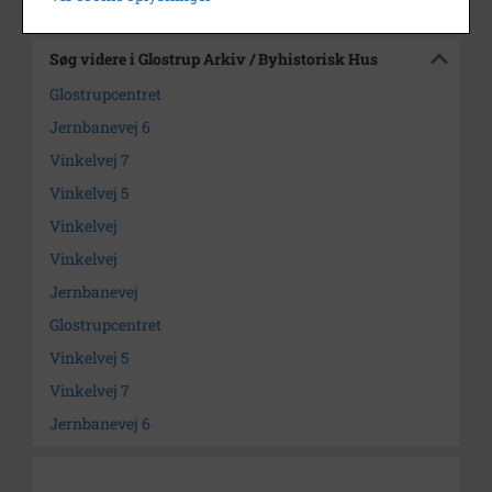
Søg videre i Glostrup Arkiv / Byhistorisk Hus
Glostrupcentret
Jernbanevej 6
Vinkelvej 7
Vinkelvej 5
Vinkelvej
Vinkelvej
Jernbanevej
Glostrupcentret
Vinkelvej 5
Vinkelvej 7
Jernbanevej 6