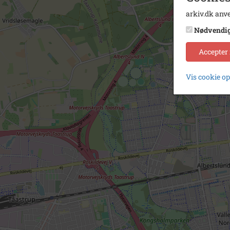
arkiv.dk anve
Nødvendi
Accepter
Vis cookie o