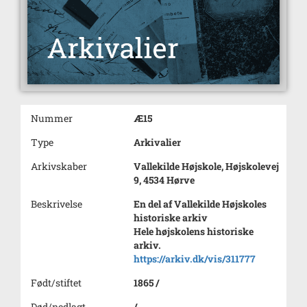
Nummer
Æ15
Type
Arkivalier
Arkivskaber
Vallekilde Højskole, Højskolevej
9, 4534 Hørve
Beskrivelse
En del af Vallekilde Højskoles
historiske arkiv
Hele højskolens historiske
arkiv.
https://arkiv.dk/vis/311777
Født/stiftet
1865 /
Død/nedlagt
/