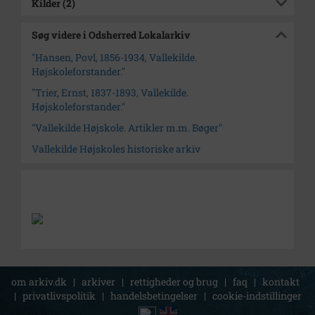
Kilder (2)
Søg videre i Odsherred Lokalarkiv
"Hansen, Povl, 1856-1934, Vallekilde.
Højskoleforstander."
"Trier, Ernst, 1837-1893, Vallekilde.
Højskoleforstander."
"Vallekilde Højskole. Artikler m.m. Bøger"
Vallekilde Højskoles historiske arkiv
om arkiv.dk
|
arkiver
|
rettigheder og brug
|
faq
|
kontakt
|
privatlivspolitik
|
handelsbetingelser
|
cookie-indstillinger