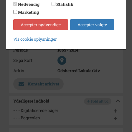
Født/stiftet
1865/
Nødvendig
Statistik
Død/nedlagt
/
Marketing
Bemærkning
Oplysninger om Vallekilde
Accepter nødvendige
Accepter valgte
Højskole findes også i
årsskrifterne.
Vis cookie oplysninger
https://arkiv.dk/vis/5277570
Periode
1865 - 2014
Se på kort
Arkiv
Odsherred Lokalarkiv
Kontakt arkivet
Yderligere indhold
Fold alt ud
-
- - Digitaliserede bøger
-
- - Bogreolen