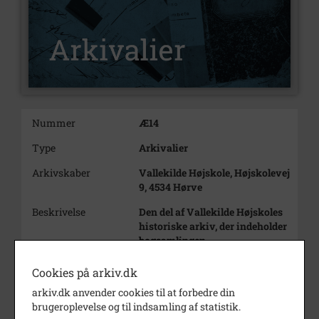
Nummer
Æ14
Type
Arkivalier
Arkivskaber
Vallekilde Højskole, Højskolevej
9, 4534 Hørve
Beskrivelse
Den del af Vallekilde Højskoles
historiske arkiv, der indeholder
bogsamlingen.
Hele højskolens historiske
Cookies på arkiv.dk
arkiv.
arkiv.dk anvender cookies til at forbedre din
https://arkiv.dk/vis/311777
brugeroplevelse og til indsamling af statistik.