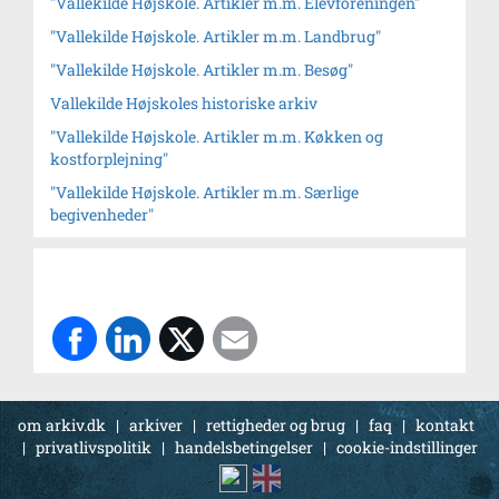
"Vallekilde Højskole. Artikler m.m. Elevforeningen"
"Vallekilde Højskole. Artikler m.m. Landbrug"
"Vallekilde Højskole. Artikler m.m. Besøg"
Vallekilde Højskoles historiske arkiv
"Vallekilde Højskole. Artikler m.m. Køkken og
kostforplejning"
"Vallekilde Højskole. Artikler m.m. Særlige
begivenheder"
om arkiv.dk
|
arkiver
|
rettigheder og brug
|
faq
|
kontakt
|
privatlivspolitik
|
handelsbetingelser
|
cookie-indstillinger