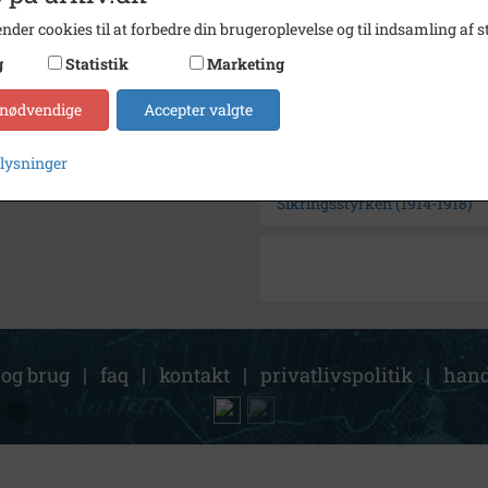
Arkiv
Histor
nder cookies til at forbedre din brugeroplevelse og til indsamling af st
g
Statistik
Marketing
Kontakt arkivet
 nødvendige
Accepter valgte
Søg videre i Historisk Arkiv
plysninger
Dragør Badehotel
Sikringsstyrken (1914-1918)
 og brug
|
faq
|
kontakt
|
privatlivspolitik
|
hand