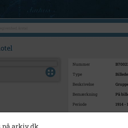
otel
Nummer
B7002
Type
Billede
Beskrivelse
Gruppe 
Bemærkning
På bill
Periode
1914 - 
Fotograf
Ukend
Se på kort
 på arkiv.dk