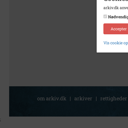
arkiv.dk anve
Nødvendi
Accepter
Vis cookie o
om arkiv.dk
|
arkiver
|
rettigheder
;