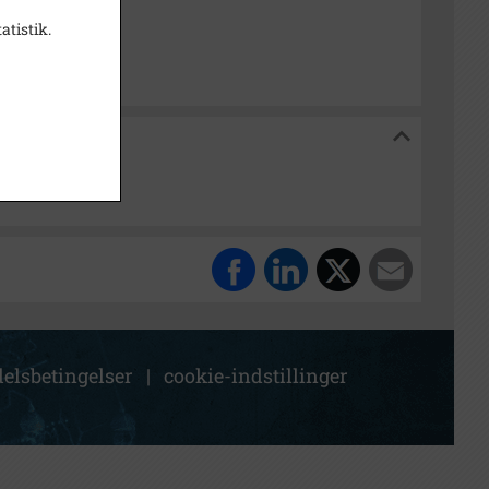
isk Arkiv Dragør
atistik.
 Dragør
elsbetingelser
|
cookie-indstillinger