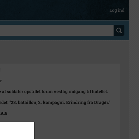
Log ind
1
r
af soldater opstillet foran vestlig indgang til hotellet.
edet: "23. bataillon, 2. kompagni. Erindring fra Dragør."
1918
t