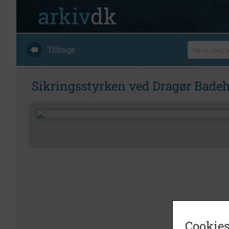
Tilbage
Sikringsstyrken ved Dragør Badeh
Cookies