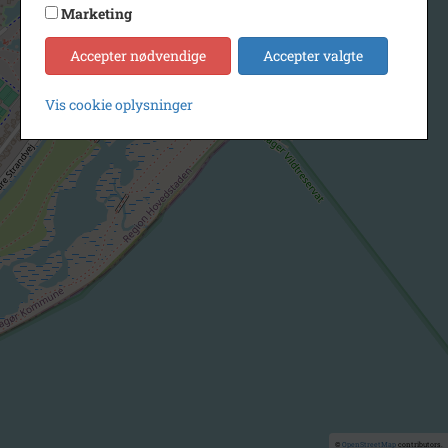
Marketing
Accepter nødvendige
Accepter valgte
Vis cookie oplysninger
©
OpenStreetMap
contributors.