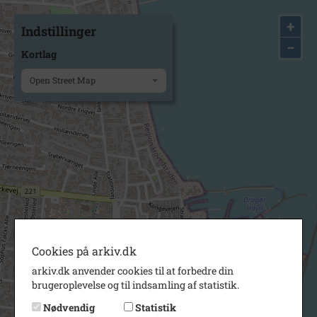
+
Indstillinger
−
Kortlag
Open Street Map
Cookies på arkiv.dk
arkiv.dk anvender cookies til at forbedre din
brugeroplevelse og til indsamling af statistik.
Nødvendig
Statistik