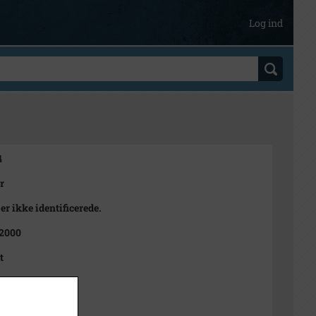
Log ind
4
r
er ikke identificerede.
 2000
t
1000-2050)