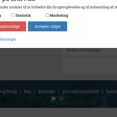
Enhed
Dragør
nder cookies til at forbedre din brugeroplevelse og til indsamling af st
Arkiv
Histor
g
Statistik
Marketing
 nødvendige
Accepter valgte
Kontakt arkivet
plysninger
Søg videre i Historisk Arkiv
Skolen ved Vierdiget
 og brug
|
faq
|
kontakt
|
privatlivspolitik
|
hand