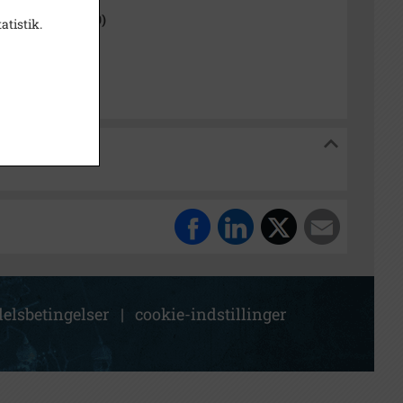
 Sogn (1954-2050)
atistik.
isk Arkiv Dragør
 Dragør
elsbetingelser
|
cookie-indstillinger