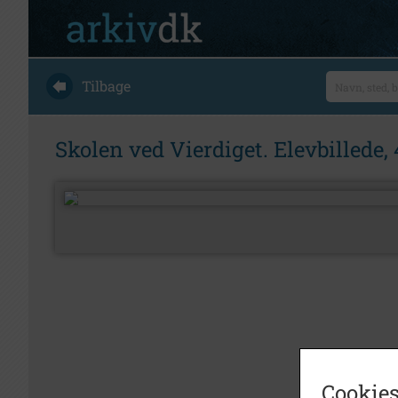
Tilbage
Skolen ved Vierdiget. Elevbillede, 
Cookies