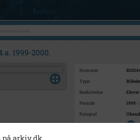
4.a. 1999-2000.
Nummer
B1024
Type
Billede
Beskrivelse
Elever 
Periode
1999 -
Fotograf
Ukend
Se på kort
Type
Sogn (
 på arkiv.dk