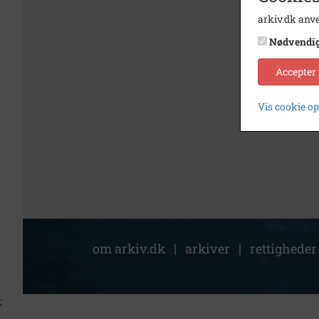
arkiv.dk anve
Nødvendi
Accepter
Vis cookie o
om arkiv.dk
|
arkiver
|
rettigheder
;