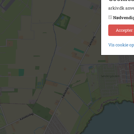
arkiv.dk anve
Nødvendi
Accepter
Vis cookie o