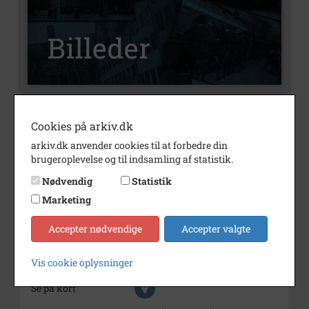
Nummer
B3175
Cookies på arkiv.dk
Type
Billeder
arkiv.dk anvender cookies til at forbedre din
brugeroplevelse og til indsamling af statistik.
Beskrivelse
Steen Laursen
Nødvendig
Statistik
Årstal
1987
Marketing
Dateringsnote
oktober 1987
Accepter nødvendige
Accepter valgte
Fotograf
Ukendt
Vis cookie oplysninger
Størrelse
17x23
Se på kort