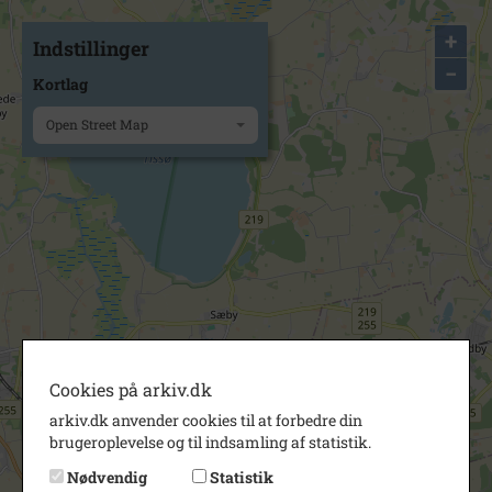
+
Indstillinger
−
Kortlag
Open Street Map
Cookies på arkiv.dk
arkiv.dk anvender cookies til at forbedre din
brugeroplevelse og til indsamling af statistik.
Nødvendig
Statistik