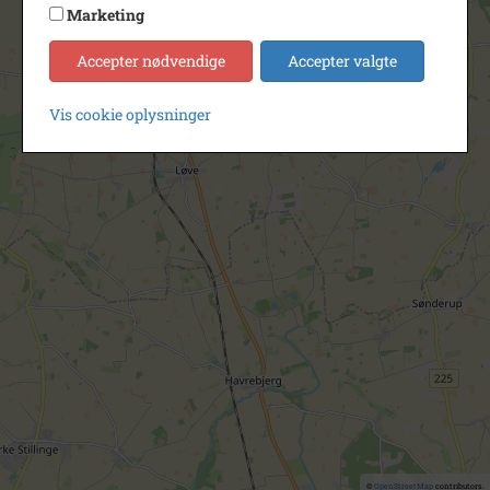
Marketing
Accepter nødvendige
Accepter valgte
Vis cookie oplysninger
©
OpenStreetMap
contributors.