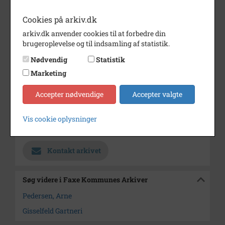
Periode
1990 - 1995
Cookies på arkiv.dk
Dateringsnote
ca. 1990 - 1995
arkiv.dk anvender cookies til at forbedre din
Fotograf
Ukendt
brugeroplevelse og til indsamling af statistik.
Størrelse
16,5x23,6
Nødvendig
Statistik
Marketing
Se på kort
Type
Sogn (1000-2050)
Accepter nødvendige
Accepter valgte
Enhed
Bråby Sogn (1000-2050)
Vis cookie oplysninger
Arkiv
Faxe Kommunes Arkiver
Kontakt arkivet
Søg videre i Faxe Kommunes Arkiver
Pedersen, Arne
Gisselfeld Gartneri