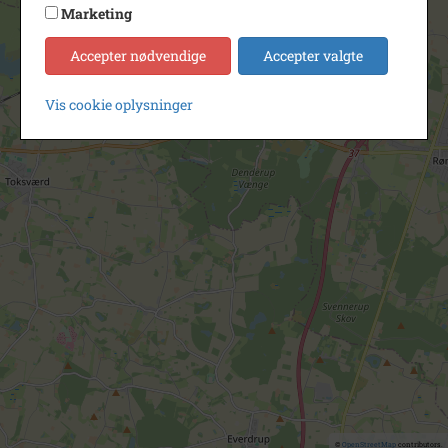
Marketing
Accepter nødvendige
Accepter valgte
Vis cookie oplysninger
©
OpenStreetMap
contributors.