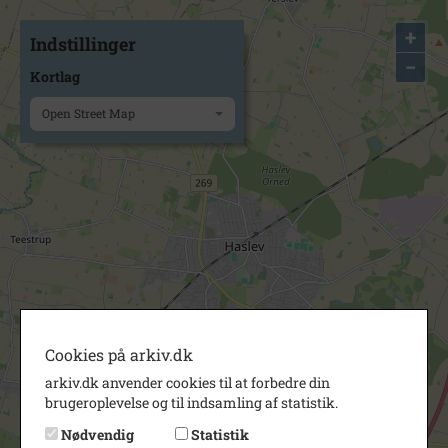
+
Indstillinger
−
Kortlag
Open Street Map
Cookies på arkiv.dk
arkiv.dk anvender cookies til at forbedre din
brugeroplevelse og til indsamling af statistik.
Nødvendig
Statistik