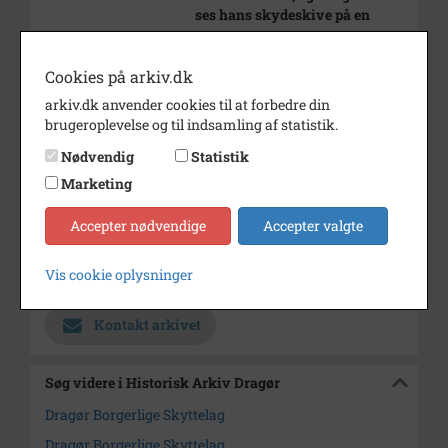
ses hans skydeskive på en
stang.
Årstal
1937
Cookies på arkiv.dk
arkiv.dk anvender cookies til at forbedre din
Fotograf
Ukendt
brugeroplevelse og til indsamling af statistik.
Materiale
Arkivets affotografering
Nødvendig
Statistik
Se på kort
Marketing
Type
Sogn (1000-2050)
Accepter nødvendige
Accepter valgte
Enhed
Dragør Sogn (1954-2050)
Vis cookie oplysninger
Arkiv
Historisk Arkiv Dragør
Kontakt arkivet
Søg videre i Historisk Arkiv Dragør
Dragør Borgerlige Skyttelag
Dragør Borgerlige Skyttelag