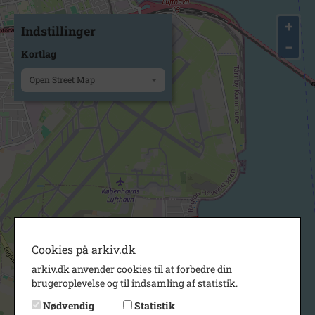
+
Indstillinger
−
Kortlag
Open Street Map
Cookies på arkiv.dk
arkiv.dk anvender cookies til at forbedre din
brugeroplevelse og til indsamling af statistik.
Nødvendig
Statistik