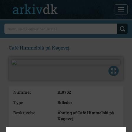
Cafè Himmelblå på Køgevej.
Nummer
B19752
Type
Billeder
Beskrivelse
Åbning af Cafè Himmelblå på
Køgevej.
5. fra venstre: Karen Jespersen