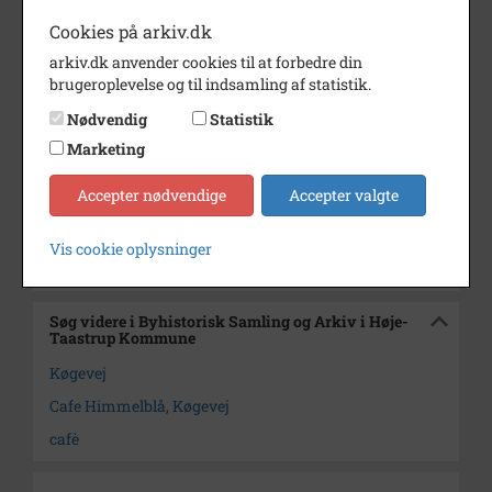
Cookies på arkiv.dk
Periode
1995 - 2000
arkiv.dk anvender cookies til at forbedre din
Dateringsnote
1995-2000
brugeroplevelse og til indsamling af statistik.
Fotograf
Ukendt
Nødvendig
Statistik
Se på kort
Marketing
Arkiv
Byhistorisk Samling og Arkiv i
Accepter nødvendige
Accepter valgte
Høje-Taastrup Kommune
Vis cookie oplysninger
Kontakt arkivet
Søg videre i Byhistorisk Samling og Arkiv i Høje-
Taastrup Kommune
Køgevej
Cafe Himmelblå, Køgevej
cafè