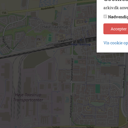
arkiv.dk anve
Nødvendi
Accepter
Vis cookie o