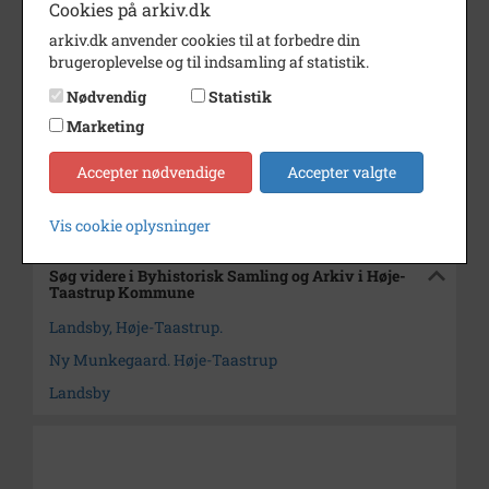
Cookies på arkiv.dk
Dateringsnote
1995-2000
arkiv.dk anvender cookies til at forbedre din
brugeroplevelse og til indsamling af statistik.
Fotograf
Michael Wimmelmann.
Nødvendig
Statistik
Se på kort
Marketing
Arkiv
Byhistorisk Samling og Arkiv i
Høje-Taastrup Kommune
Accepter nødvendige
Accepter valgte
Kontakt arkivet
Vis cookie oplysninger
Søg videre i Byhistorisk Samling og Arkiv i Høje-
Taastrup Kommune
Landsby, Høje-Taastrup.
Ny Munkegaard. Høje-Taastrup
Landsby