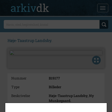
Høje-Taastrup Landsby.
Nummer
B19177
Type
Billeder
Beskrivelse
Høje-Taastrup Landsby, Ny
Munkegaard.
Periode
1995 - 2000