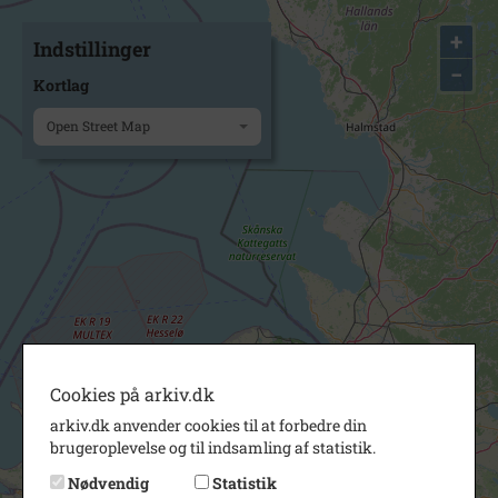
+
Indstillinger
−
Kortlag
Open Street Map
Cookies på arkiv.dk
arkiv.dk anvender cookies til at forbedre din
brugeroplevelse og til indsamling af statistik.
Nødvendig
Statistik