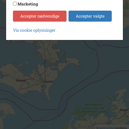
Marketing
Accepter nødvendige
Accepter valgte
Vis cookie oplysninger
©
OpenStreetMap
contributors.