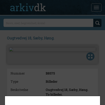
Ougtvedvej 18, Sæby, Høng.
Nummer
B8575
Type
Billeder
Beskrivelse
Ougtvedvej 18, Sæby, Høng.
To billeder.
Årstal
1000