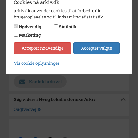
Cookies på arkiv.dk
Dateringsnote
?
arkiv.dk anvender cookies til at forbedre din
brugeroplevelse og til indsamling af statistik.
Fotograf
Høng Ejendomshandel
Nødvendig
Statistik
Se på kort
Marketing
Type
Sogn (1000-2050)
Accepter nødvendige
Accepter valgte
Enhed
Sæby Sogn (Kalundborg
Kommune) (1000-2050)
Vis cookie oplysninger
Arkiv
Høng Lokalhistoriske Arkiv
Kontakt arkivet
Søg videre i Høng Lokalhistoriske Arkiv
Ougtvedvej 18