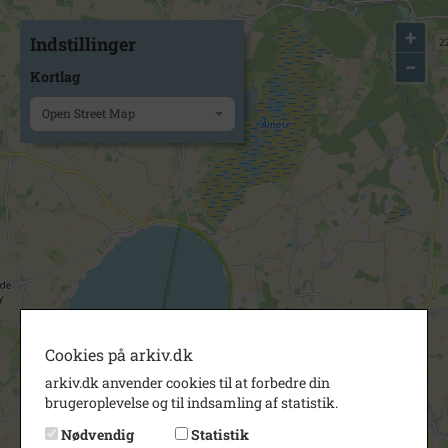
+
Indstillinger
−
Kortlag
Open Street Map
Cookies på arkiv.dk
arkiv.dk anvender cookies til at forbedre din
brugeroplevelse og til indsamling af statistik.
Nødvendig
Statistik