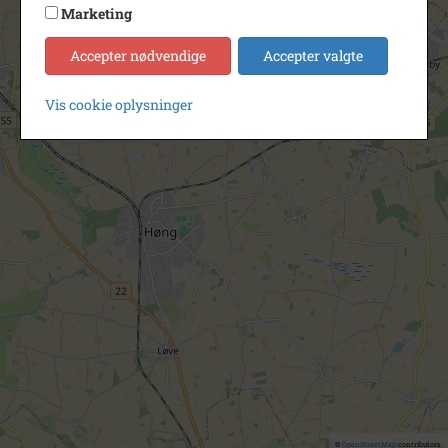
Marketing
Accepter nødvendige
Accepter valgte
Vis cookie oplysninger
©
OpenStreetMap
contributors.