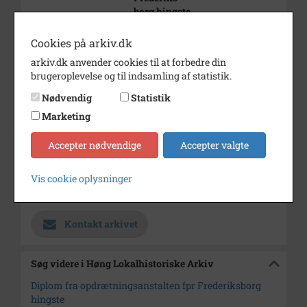
borg hingste
Årstal
1914
Cookies på arkiv.dk
Dateringsnote
1914
arkiv.dk anvender cookies til at forbedre din
brugeroplevelse og til indsamling af statistik.
Fotograf
Ukendt
Nødvendig
Statistik
Se på kort
Marketing
Type
Sogn (1000-2050)
Accepter nødvendige
Accepter valgte
Enhed
Ørslev Sogn (Kalundborg
Kommune) (1000-2050)
Vis cookie oplysninger
Arkiv
Høng Lokalhistoriske Arkiv
Kontakt arkivet
Søg videre i Høng Lokalhistoriske Arkiv
Diplom fra opdrætningsanstalten fpr Frederiksborg
hingste